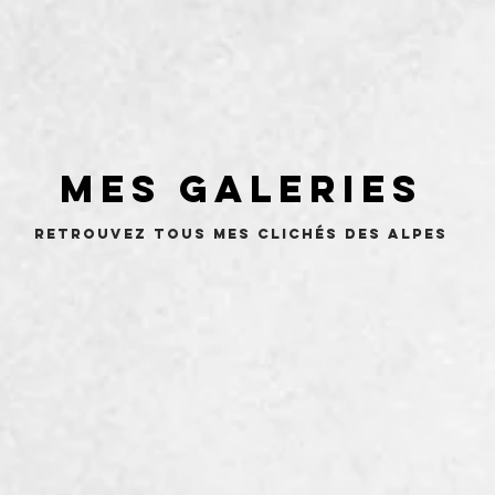
Mes Galeries
Retrouvez tous mes clichés des alpes
Massif de belledonne