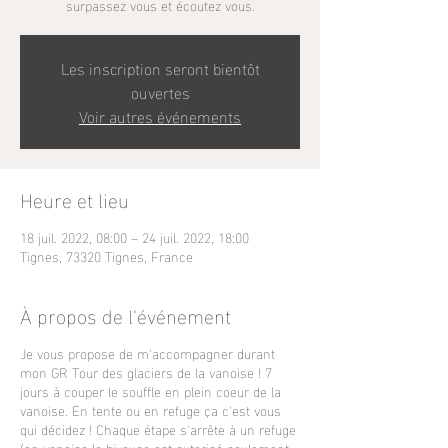
surpassez vous et écoutez vous.
Les inscription seront bientôt
ouvertes
Voir autres événements
Heure et lieu
18 juil. 2022, 08:00 – 24 juil. 2022, 18:00
Tignes, 73320 Tignes, France
À propos de l'événement
Je vous propose de m'accompagner durant
mon GR Tour des glaciers de la vanoise ! 7
jours à couper le souffle en plein coeur de la
vanoise. En tente ou en refuge ça c'est vous
qui décidez ! Chaque étape s'arrête à un refuge
(en vanoise le bivouac est autorisé seulement