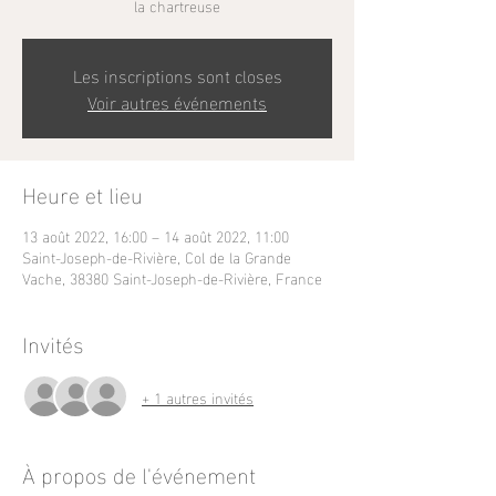
la chartreuse
Les inscriptions sont closes
Voir autres événements
Heure et lieu
13 août 2022, 16:00 – 14 août 2022, 11:00
Saint-Joseph-de-Rivière, Col de la Grande
Vache, 38380 Saint-Joseph-de-Rivière, France
Invités
+ 1 autres invités
À propos de l'événement