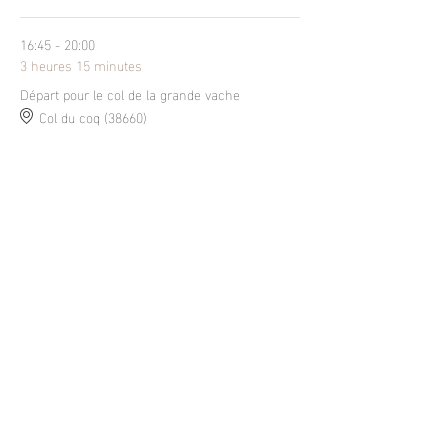
16:45 - 20:00
3 heures 15 minutes
Départ pour le col de la grande vache
Col du coq (38660)
Tout voir
5 autres éléments disponibles
Partager cet événement