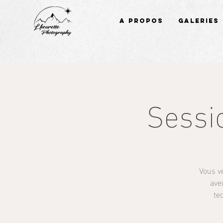
A propos
Galeries
Sessi
Vous v
ave
te