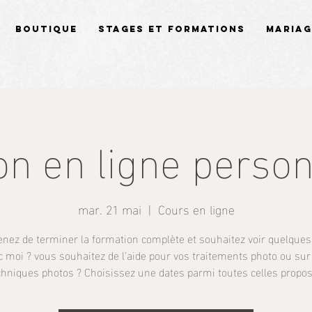
Boutique
Stages et Formations
Mariag
on en ligne person
mar. 21 mai
  |  
Cours en ligne
enez de terminer la formation complète et souhaitez voir quelques 
c moi ? vous souhaitez de l'aide pour vos traitements photo ou sur
chniques photos ? Choisissez une dates parmi toutes celles propos