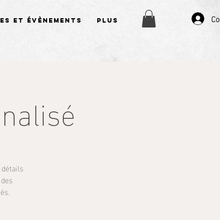
Co
es et évènements
Plus
nalisé
détails
 des
és.