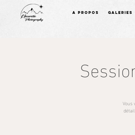
A propos
Galeries
Sessio
Vous 
détai