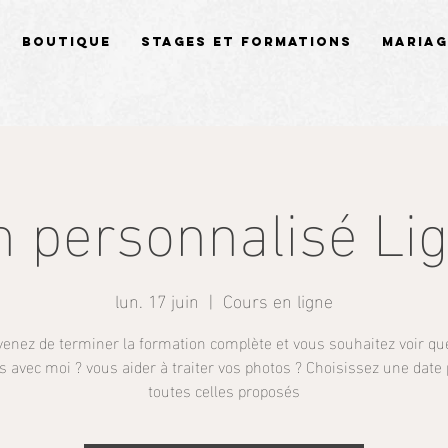
Boutique
Stages et Formations
Mariag
n personnalisé Li
lun. 17 juin
  |  
Cours en ligne
venez de terminer la formation complète et vous souhaitez voir qu
ls avec moi ? vous aider à traiter vos photos ? Choisissez une date
toutes celles proposés