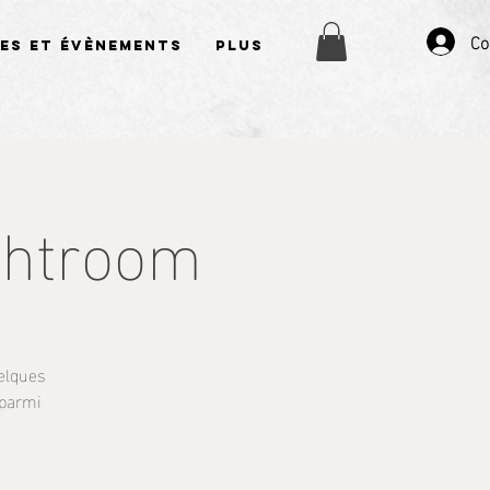
Co
es et évènements
Plus
ghtroom
elques
 parmi