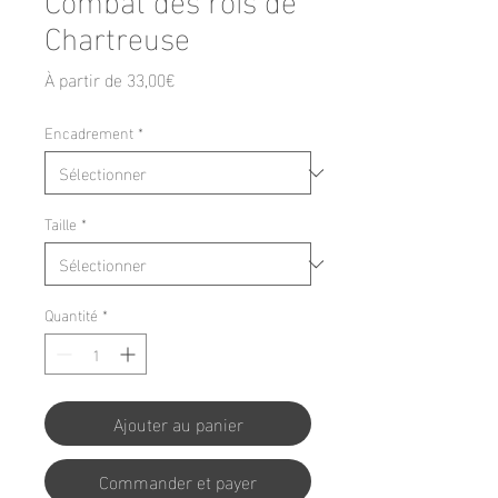
Chartreuse
Prix
À partir de
33,00€
promotionnel
Encadrement
*
Taille
*
Quantité
*
Ajouter au panier
Commander et payer