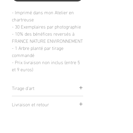
- Imprimé dans mon Atelier en
chartreuse
- 30 Exemplaires par photographie
- 10% des bénéfices reversés à
FRANCE NATURE ENVIRONNEMENT
- 1 Arbre planté par tirage
commandé
- Prix livraison non inclus (entre 5
et 9 euros)
Tirage d'art
Tirage de qualité galerie sur du papier
Livraison et retour
d'art TECCO 230g finition Mat
Disponible en 3 tailles :
Livraison :
- 20x30cm : Photographie 18x28cm +
Qualité et protection
-
Via colissimo : 9€
, Gratuit à partir de
1cm de bord blanc
200€.
- 30x40cm : Photographie 26x36cm +
Tirages vérifié après chaque impression