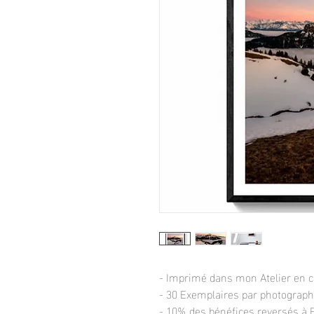
- Imprimé dans mon Atelier en 
- 30 Exemplaires par photograph
- 10% des bénéfices reversés