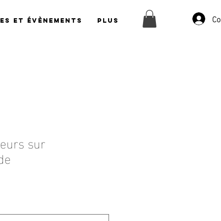
Co
es et évènements
Plus
ueurs sur
de
ix
omotionnel