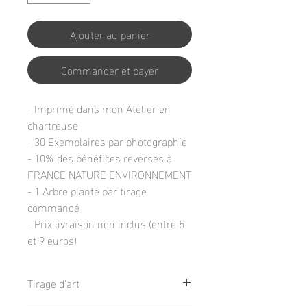
Ajouter au panier
Commander et payer
- Imprimé dans mon Atelier en
chartreuse
- 30 Exemplaires par photographie
- 10% des bénéfices reversés à
FRANCE NATURE ENVIRONNEMENT
- 1 Arbre planté par tirage
commandé
- Prix livraison non inclus (entre 5
et 9 euros)
Tirage d'art