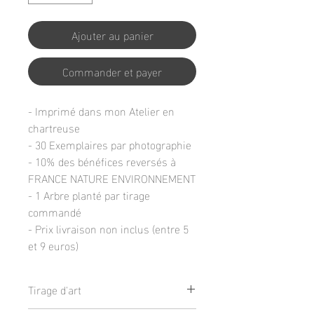
Ajouter au panier
Commander et payer
- Imprimé dans mon Atelier en
chartreuse
- 30 Exemplaires par photographie
- 10% des bénéfices reversés à
FRANCE NATURE ENVIRONNEMENT
- 1 Arbre planté par tirage
commandé
- Prix livraison non inclus (entre 5
et 9 euros)
Tirage d'art