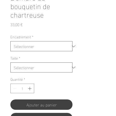
bouquetin de
chartreuse
Prix
33,00 €
Encadrement
*
Taille
*
Quantité
*
Ajouter au panier