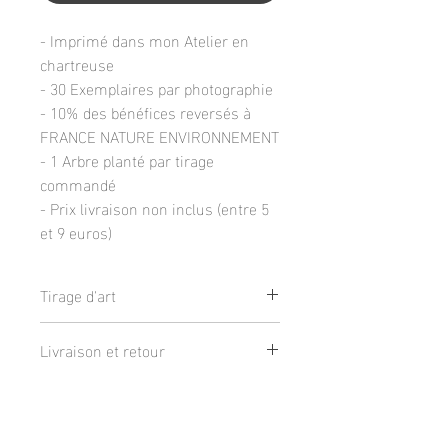
- Imprimé dans mon Atelier en
chartreuse
- 30 Exemplaires par photographie
- 10% des bénéfices reversés à
FRANCE NATURE ENVIRONNEMENT
- 1 Arbre planté par tirage
commandé
- Prix livraison non inclus (entre 5
et 9 euros)
Tirage d'art
Tirage de qualité galerie sur du papier
Livraison et retour
d'art TECCO 230g finition Mat
Disponible en 3 tailles :
Livraison :
- 20x30cm : Photographie 18x28cm +
Qualité et protection
-
Via colissimo : 9€
, Gratuit à partir de
1cm de bord blanc
200€.
- 30x40cm : Photographie 26x36cm +
Tirages vérifié après chaque impression