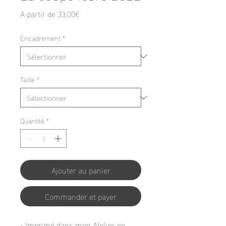
Prix
À partir de
33,00€
promotionnel
Encadrement
*
Taille
*
Quantité
*
Ajouter au panier
Commander et payer
- Imprimé dans mon Atelier en