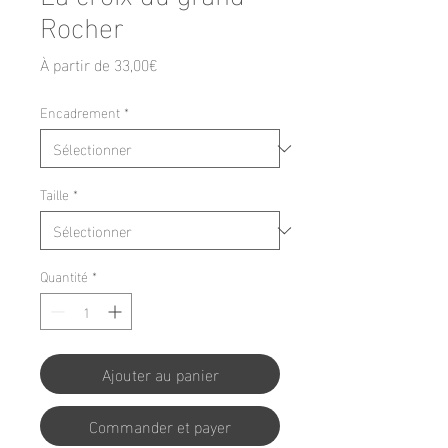
Rocher
Prix
À partir de
33,00€
promotionnel
Encadrement
*
Taille
*
Quantité
*
Ajouter au panier
Commander et payer