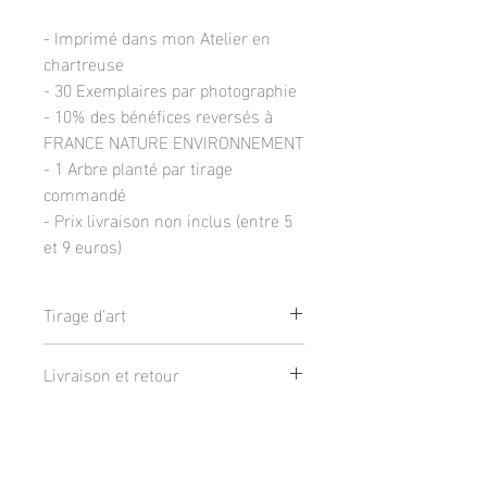
- Imprimé dans mon Atelier en
chartreuse
- 30 Exemplaires par photographie
- 10% des bénéfices reversés à
FRANCE NATURE ENVIRONNEMENT
- 1 Arbre planté par tirage
commandé
- Prix livraison non inclus (entre 5
et 9 euros)
Tirage d'art
Tirage de qualité galerie sur du papier
Livraison et retour
d'art TECCO 230g finition Mat
Disponible en 3 tailles :
Livraison :
- 20x30cm : Photographie 18x28cm +
Qualité et protection
-
Via colissimo : 9€
, Gratuit à partir de
1cm de bord blanc
200€.
- 30x40cm : Photographie 26x36cm +
Tirages vérifié après chaque impression
-
Via Mondial Relay: 5€
(emballage et