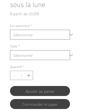
sous la lune
Prix
À partir de
33,00€
promotionnel
Encadrement
*
Taille
*
Quantité
*
Ajouter au panier
Commander et payer