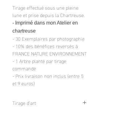
Tirage effectué sous une pleine
lune et prise depuis la Chartreuse.
- Imprimé dans mon Atelier en
chartreuse
- 30 Exemplaires par photographie
- 10% des bénéfices reversés à
FRANCE NATURE ENVIRONNEMENT
- 1 Arbre planté par tirage
commandé
- Prix livraison non inclus (entre 5
et 9 euros)
Tirage d'art
Tirage de qualité galerie sur du papier
Livraison et retour
d'art TECCO 230g finition Mat
Disponible en 3 tailles :
La livraison est non incluse dans le prix,
- 20x30cm : Photographie 18x28cm +
Tirages sur mesure
choix possible parmis 3 options, Via