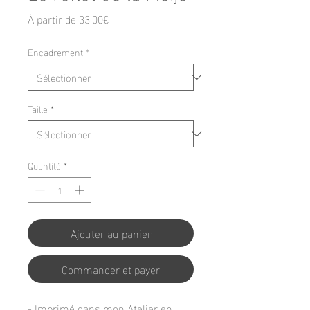
Prix
À partir de
33,00€
promotionnel
Encadrement
*
Taille
*
Quantité
*
Ajouter au panier
Commander et payer
- Imprimé dans mon Atelier en