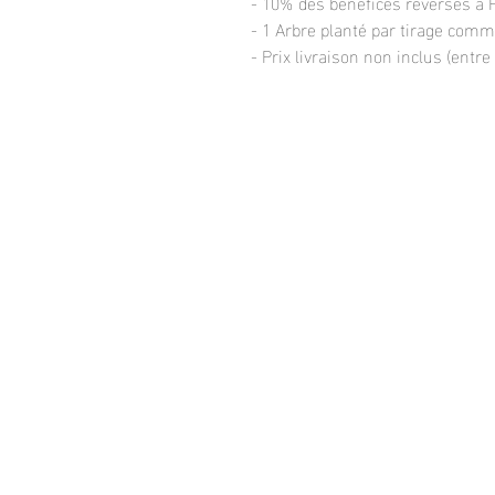
- 10% des bénéfices reversés
- 1 Arbre planté par tirage com
- Prix livraison non inclus (entre