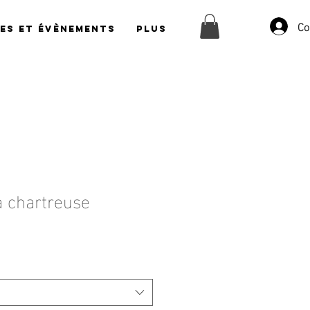
Co
es et évènements
Plus
a chartreuse
ix
omotionnel