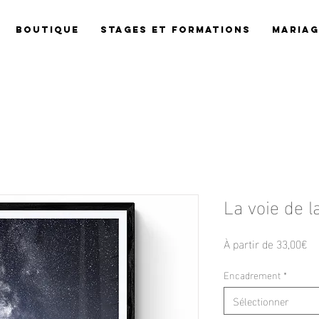
Boutique
Stages et Formations
Mariag
La voie de l
Pr
À partir de
33,00€
pr
Encadrement
*
Sélectionner