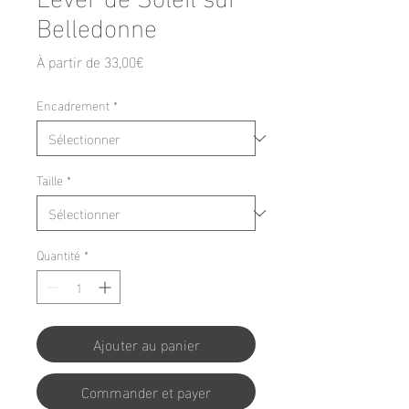
Belledonne
Prix
À partir de
33,00€
promotionnel
Encadrement
*
Taille
*
Quantité
*
Ajouter au panier
Commander et payer