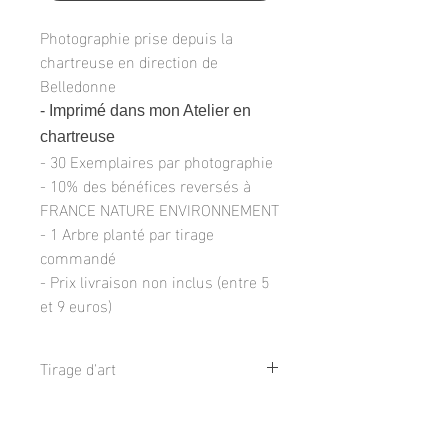
Photographie prise depuis la
chartreuse en direction de
Belledonne
- Imprimé dans mon Atelier en
chartreuse
- 30 Exemplaires par photographie
- 10% des bénéfices reversés à
FRANCE NATURE ENVIRONNEMENT
- 1 Arbre planté par tirage
commandé
- Prix livraison non inclus (entre 5
et 9 euros)
Tirage d'art
Tirage de qualité galerie sur du papier
Livraison et retour
d'art TECCO 230g finition Mat
Disponible en 3 tailles :